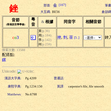
[167]
部首:
筆畫
銼
大五碼:
BE56
倉頡碼
粵
音節
&
根據
同音字
相關音節
音
(香港語言學學會)
黃
(p.36)
周
(p.184)
c
o
3
挫
,
剉
,
莝
銼刀
[5..]
李
(p.142)
何
(p.259)
搜索次數: 13588
配搭點:
鏍
Unicode:
U+92BC
漢語大字典:
Pg.4209
普通話:
康熙字典:
Pg.1234.150
英譯:
carpenter's file, file smooth
Matthews:
No.6798