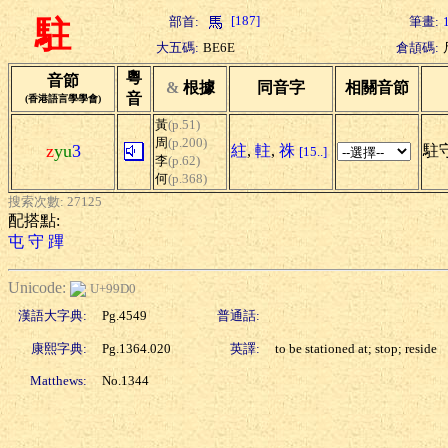
[187]
部首:
筆畫:
駐
大五碼:
BE6E
倉頡碼:
粵
音節
&
根據
同音字
相關音節
音
(香港語言學學會)
黃
(p.51)
周
(p.200)
z
yu
3
紸
,
軴
,
祩
駐守
[15..]
李
(p.62)
何
(p.368)
搜索次數: 27125
配搭點:
屯
守
蹕
Unicode:
U+99D0
漢語大字典:
Pg.4549
普通話:
康熙字典:
Pg.1364.020
英譯:
to be stationed at; stop; reside
Matthews:
No.1344