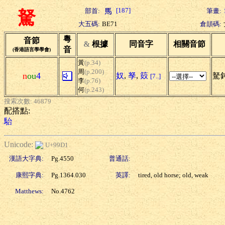
[187]
部首:
筆畫:
駑
大五碼:
BE71
倉頡碼:
粵
音節
&
根據
同音字
相關音節
音
(香港語言學學會)
黃
(p.34)
周
(p.200)
n
ou
4
奴
,
孥
,
笯
駑鈍
[7..]
李
(p.76)
何
(p.243)
搜索次數: 46879
配搭點:
駘
Unicode:
U+99D1
漢語大字典:
Pg.4550
普通話:
康熙字典:
Pg.1364.030
英譯:
tired, old horse; old, weak
Matthews:
No.4762