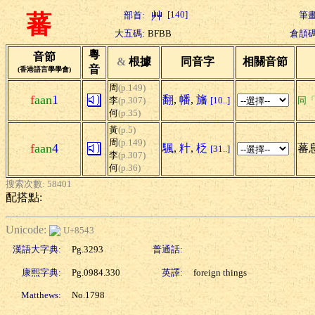
[140]
部首:
筆畫
蕃
大五碼:
BFBB
倉頡碼
粵
音節
&
根據
同音字
相關音節
音
(香港語言學學會)
周
(p.149)
f
aan
1
翻
,
幡
,
旛
李
(p.307)
[10..]
同
何
(p.35)
黃
(p.5)
周
(p.149)
f
aan
4
颿
,
籵
,
柉
蕃息
[31..]
李
(p.307)
何
(p.36)
搜索次數: 58401
配搭點:
Unicode:
U+8543
漢語大字典:
Pg.3293
普通話:
康熙字典:
Pg.0984.330
英譯:
foreign things
Matthews:
No.1798