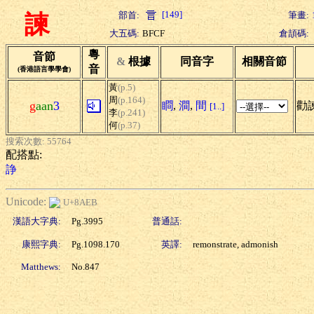
[149]
部首:
筆畫:
諫
大五碼:
BFCF
倉頡碼:
粵
音節
&
根據
同音字
相關音節
音
(香港語言學學會)
黃
(p.5)
周
(p.164)
g
aan
3
瞷
,
澗
,
間
勸
[1..]
李
(p.241)
何
(p.37)
搜索次數: 55764
配搭點:
諍
Unicode:
U+8AEB
漢語大字典:
Pg.3995
普通話:
康熙字典:
Pg.1098.170
英譯:
remonstrate, admonish
Matthews:
No.847