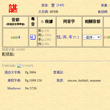
[149]
部首:
筆畫:
諶
大五碼:
BFDB
倉頡碼:
粵
音節
&
根據
同音字
相關音節
音
(香港語言學學會)
黃
(p.14)
周
(p.164)
s
am
4
忱
,
涔
,
岑
[7..]
(1)
李
(p.238)
何
(p.96)
搜索次數: 81009
配搭點:
Unicode:
U+8AF6
漢語大字典:
Pg.3994
普通話:
康熙字典:
Pg.1099.150
英譯:
sincere, faithful; surname
Matthews:
No.5726