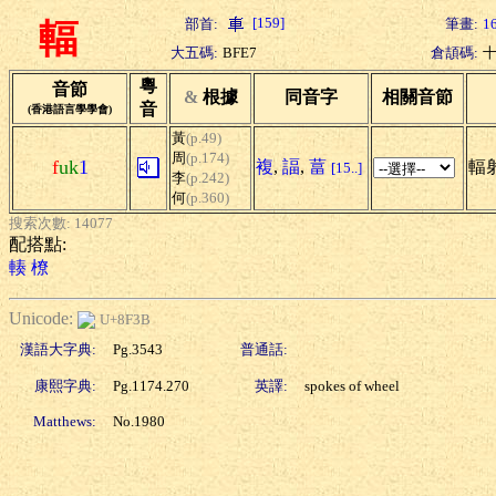
[159]
部首:
筆畫:
1
輻
大五碼:
BFE7
倉頡碼:
粵
音節
&
根據
同音字
相關音節
音
(香港語言學學會)
黃
(p.49)
周
(p.174)
f
uk
1
複
,
諨
,
葍
輻射
[15..]
李
(p.242)
何
(p.360)
搜索次數: 14077
配搭點:
輳
橑
Unicode:
U+8F3B
漢語大字典:
Pg.3543
普通話:
康熙字典:
Pg.1174.270
英譯:
spokes of wheel
Matthews:
No.1980