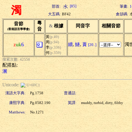
[85]
部首:
筆畫:
1
濁
大五碼:
BF42
倉頡碼:
粵
音節
&
根據
同音字
相關音節
音
(香港語言學學會)
黃
(p.49)
周
(p.94)
z
uk
6
續
,
鱁
,
藚
濁世
[20..]
李
(p.336)
何
(p.359)
搜索次數: 42558
配搭點:
溷
Unicode:
U+6FC1
漢語大字典:
Pg.1758
普通話:
康熙字典:
Pg.0582.190
英譯:
muddy, turbid, dirty, filthy
Matthews:
No.1271