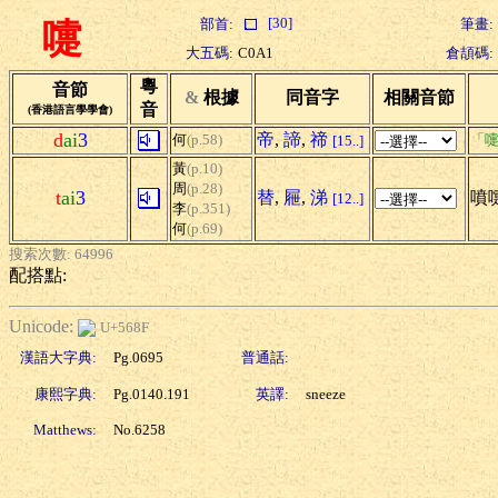
[30]
部首:
筆畫:
嚏
大五碼:
C0A1
倉頡碼:
粵
音節
&
根據
同音字
相關音節
音
(香港語言學學會)
d
ai
3
帝
,
諦
,
禘
何
(p.58)
「嚏
[15..]
黃
(p.10)
周
(p.28)
t
ai
3
替
,
屜
,
涕
噴
[12..]
李
(p.351)
何
(p.69)
搜索次數: 64996
配搭點:
Unicode:
U+568F
漢語大字典:
Pg.0695
普通話:
康熙字典:
Pg.0140.191
英譯:
sneeze
Matthews:
No.6258