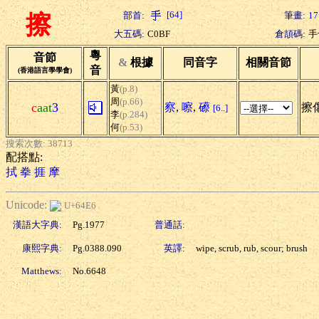
[64]
部首:
筆畫:
17
擦
大五碼:
C0BF
倉頡碼:
手
粵
音節
&
根據
同音字
相關音節
音
(香港語言學學會)
黃
(p.8)
周
(p.66)
c
aat
3
察
,
嚓
,
礤
擦傷
[6..]
李
(p.284)
何
(p.53)
搜索次數: 38713
配搭點:
拭
拳
捱
摩
Unicode:
U+64E6
漢語大字典:
Pg.1977
普通話:
康熙字典:
Pg.0388.090
英譯:
wipe, scrub, rub, scour; brush
Matthews:
No.6648