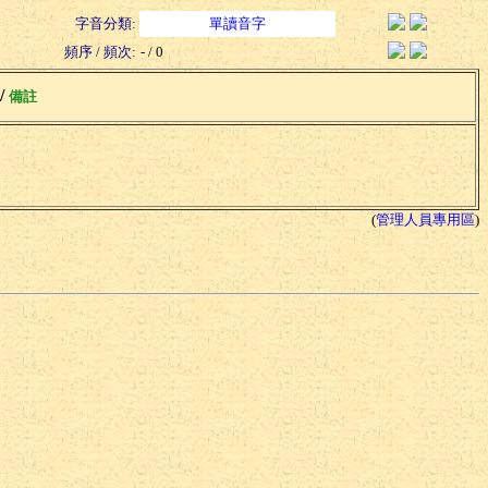
字音分類:
單讀音字
頻序 / 頻次:
- / 0
 /
備註
(
管理人員專用區
)