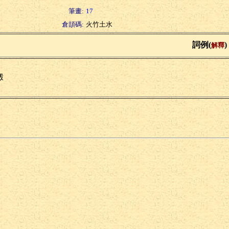
筆畫:
17
倉頡碼:
火竹土水
詞例(
)
解釋
燬