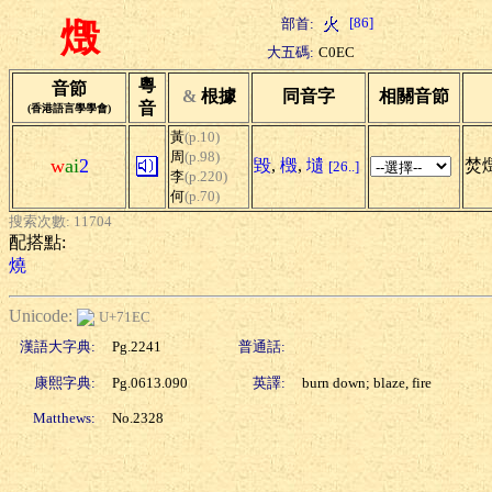
[86]
部首:
燬
大五碼:
C0EC
粵
音節
&
根據
同音字
相關音節
音
(香港語言學學會)
黃
(p.10)
周
(p.98)
w
ai
2
毀
,
檓
,
壝
焚
[26..]
李
(p.220)
何
(p.70)
搜索次數: 11704
配搭點:
燒
Unicode:
U+71EC
漢語大字典:
Pg.2241
普通話:
康熙字典:
Pg.0613.090
英譯:
burn down; blaze, fire
Matthews:
No.2328