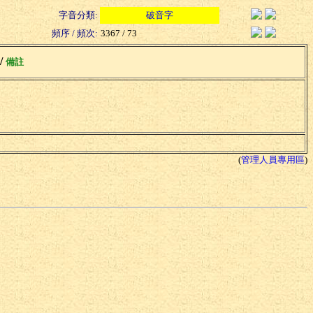
字音分類:
破音字
頻序 / 頻次:
3367 / 73
 /
備註
(
管理人員專用區
)