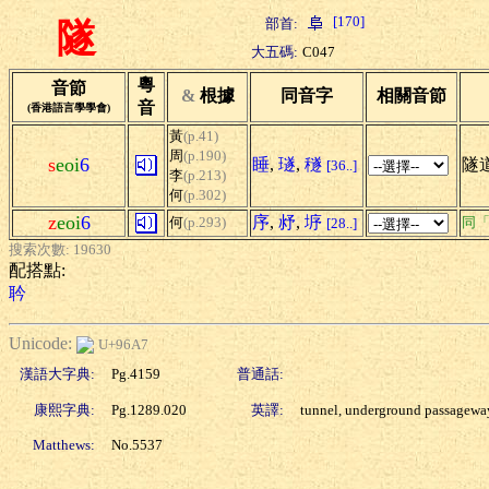
[170]
部首:
隧
大五碼:
C047
粵
音節
&
根據
同音字
相關音節
音
(香港語言學學會)
黃
(p.41)
周
(p.190)
s
eoi
6
睡
,
璲
,
穟
隧
[36..]
李
(p.213)
何
(p.302)
z
eoi
6
序
,
沀
,
垿
何
(p.293)
同
[28..]
搜索次數: 19630
配搭點:
耹
Unicode:
U+96A7
漢語大字典:
Pg.4159
普通話:
康熙字典:
Pg.1289.020
英譯:
tunnel, underground passageway
Matthews:
No.5537