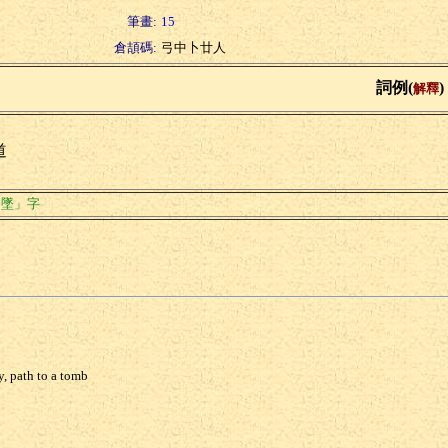
筆畫:
15
倉頡碼:
弓中卜廿人
詞例(
)
解釋
道
「墜」字
, path to a tomb