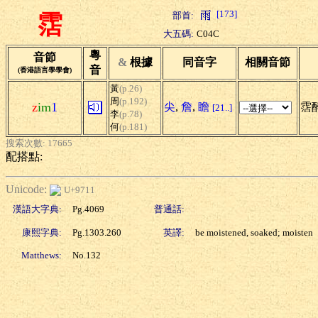
[173]
部首:
霑
大五碼:
C04C
粵
音節
&
根據
同音字
相關音節
音
(香港語言學學會)
黃
(p.26)
周
(p.192)
z
im
1
尖
,
詹
,
瞻
霑醉
[21..]
李
(p.78)
何
(p.181)
搜索次數: 17665
配搭點:
Unicode:
U+9711
漢語大字典:
Pg.4069
普通話:
康熙字典:
Pg.1303.260
英譯:
be moistened, soaked; moisten
Matthews:
No.132