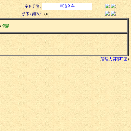
字音分類:
單讀音字
頻序 / 頻次:
- / 0
 /
備註
(
管理人員專用區
)