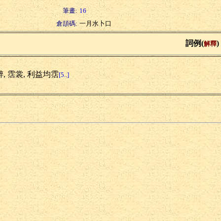
筆畫:
16
倉頡碼:
一月水卜口
詞例(
)
解釋
, 霑裳, 利益均霑
[5..]