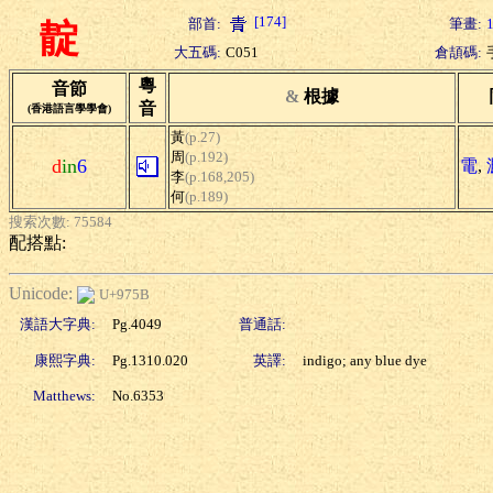
[174]
部首:
筆畫:
靛
大五碼:
C051
倉頡碼:
粵
音節
&
根據
音
(香港語言學學會)
黃
(p.27)
周
(p.192)
d
in
6
電
,
李
(p.168,205)
何
(p.189)
搜索次數: 75584
配搭點:
Unicode:
U+975B
漢語大字典:
Pg.4049
普通話:
康熙字典:
Pg.1310.020
英譯:
indigo; any blue dye
Matthews:
No.6353