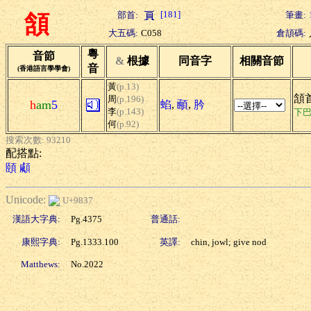
[181]
部首:
筆畫:
頷
大五碼:
C058
倉頡碼:
粵
音節
&
根據
同音字
相關音節
音
(香港語言學學會)
黃
(p.13)
頷首
周
(p.196)
h
am
5
蜭
,
顄
,
肣
李
(p.143)
下
何
(p.92)
搜索次數: 93210
配搭點:
頤
顑
Unicode:
U+9837
漢語大字典:
Pg.4375
普通話:
康熙字典:
Pg.1333.100
英譯:
chin, jowl; give nod
Matthews:
No.2022