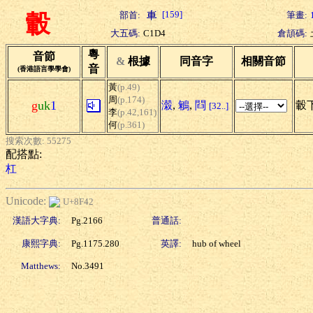
[159]
部首:
筆畫:
轂
大五碼:
C1D4
倉頡碼:
粵
音節
&
根據
同音字
相關音節
音
(香港語言學學會)
黃
(p.49)
周
(p.174)
g
uk
1
濲
,
鵴
,
閰
轂下
[32..]
李
(p.42,161)
何
(p.361)
搜索次數: 55275
配搭點:
杠
Unicode:
U+8F42
漢語大字典:
Pg.2166
普通話:
康熙字典:
Pg.1175.280
英譯:
hub of wheel
Matthews:
No.3491