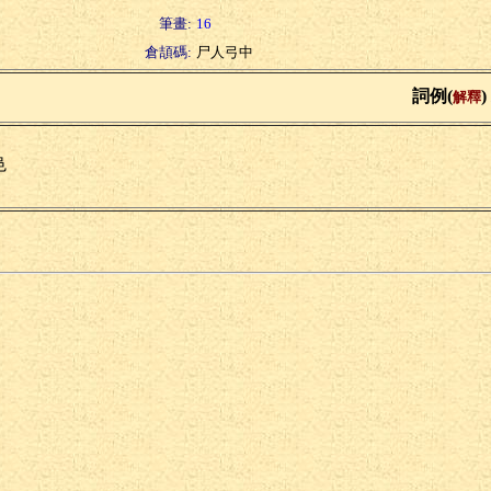
筆畫:
16
倉頡碼:
尸人弓中
詞例(
)
解釋
邑