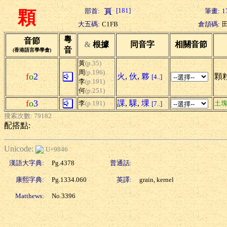
[181]
部首:
筆畫:
1
顆
大五碼:
C1FB
倉頡碼:
粵
音節
&
根據
同音字
相關音節
音
(香港語言學學會)
黃
(p.35)
周
(p.196)
f
o
2
火
,
伙
,
夥
顆
[4..]
李
(p.191)
何
(p.251)
f
o
3
課
,
騍
,
堁
李
(p.191)
土
[7..]
搜索次數: 79182
配搭點:
Unicode:
U+9846
漢語大字典:
Pg.4378
普通話:
康熙字典:
Pg.1334.060
英譯:
grain, kernel
Matthews:
No.3396