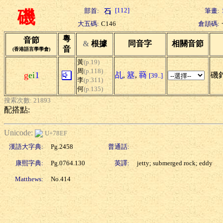
[112]
部首:
筆畫:
磯
大五碼:
C146
倉頡碼:
粵
音節
&
根據
同音字
相關音節
音
(香港語言學學會)
黃
(p.19)
周
(p.118)
g
ei
1
乩
,
簊
,
羇
磯釣
[39..]
李
(p.311)
何
(p.135)
搜索次數: 21893
配搭點:
Unicode:
U+78EF
漢語大字典:
Pg.2458
普通話:
康熙字典:
Pg.0764.130
英譯:
jetty; submerged rock; eddy
Matthews:
No.414