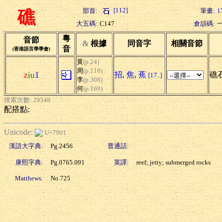
[112]
部首:
筆畫:
1
礁
大五碼:
C147
倉頡碼:
粵
音節
&
根據
同音字
相關音節
音
(香港語言學學會)
黃
(p.24)
周
(p.118)
z
iu
1
招
,
焦
,
蕉
礁石
[17..]
李
(p.308)
何
(p.169)
搜索次數: 29548
配搭點:
Unicode:
U+7901
漢語大字典:
Pg.2456
普通話:
康熙字典:
Pg.0765.091
英譯:
reef; jetty; submerged rocks
Matthews:
No.725