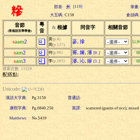
[119]
部首:
筆畫:
糝
大五碼:
C158
倉頡碼:
粵
音節
&
根據
同音字
相關音節
音
(香港語言學學會)
黃
(p.4)
s
aam
2
蔘
,
摻
以
周
(p.127)
s
am
2
審
,
嬸
,
瀋
何
(p.96)
「糝
[9..]
s
am
3
滲
,
沁
,
鏒
李
(p.285)
「糝
[3..]
搜索次數: 15329
配搭點:
Unicode:
U+7CDD
漢語大字典:
Pg.3159
普通話:
康熙字典:
Pg.0840.250
英譯:
scattered (grains of rice); mixed
Matthews:
No.5419