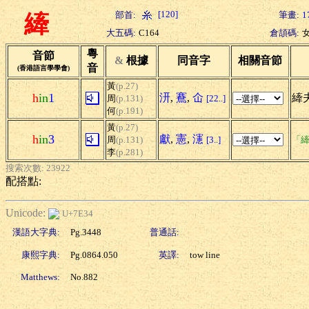
[120]
部首:
筆畫:
1
縴
大五碼:
C164
倉頡碼:
粵
音節
&
根據
同音字
相關音節
音
(香港語言學學會)
黃
(p.27)
h
in
1
汧
,
鶱
,
仚
縴夫
周
(p.131)
[22..]
何
(p.191)
黃
(p.27)
h
in
3
獻
,
憲
,
瀗
周
(p.131)
[3..]
「縴
李
(p.281)
搜索次數: 23922
配搭點:
Unicode:
U+7E34
漢語大字典:
Pg.3448
普通話:
康熙字典:
Pg.0864.050
英譯:
tow line
Matthews:
No.882