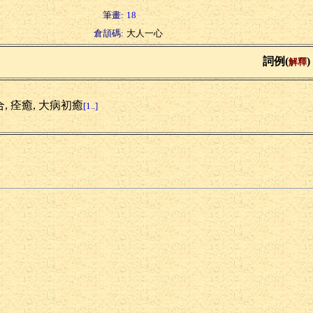
筆畫:
18
倉頡碼:
大人一心
詞例(
)
解釋
, 痊癒, 大病初癒
[1..]