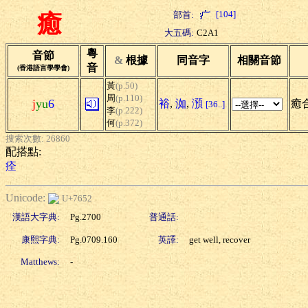
[104]
部首:
癒
大五碼:
C2A1
粵
音節
&
根據
同音字
相關音節
音
(香港語言學學會)
黃
(p.50)
周
(p.110)
j
yu
6
裕
,
洳
,
澦
癒合
[36..]
李
(p.222)
何
(p.372)
搜索次數: 26860
配搭點:
痊
Unicode:
U+7652
漢語大字典:
Pg.2700
普通話:
康熙字典:
Pg.0709.160
英譯:
get well, recover
Matthews:
-