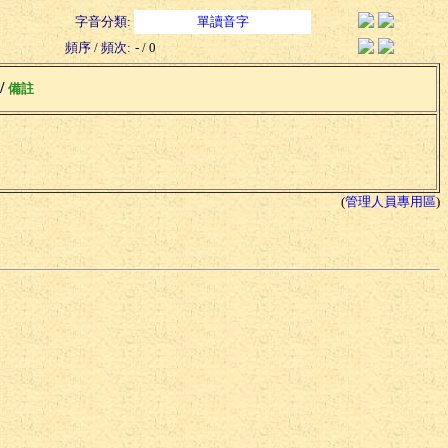
字音分類:
單讀音字
頻序 / 頻次:
- / 0
 /
備註
(
管理人員專用區
)