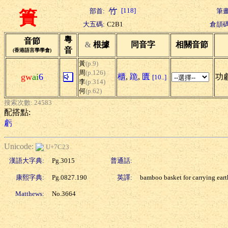
[118]
部首:
筆畫
簣
大五碼:
C2B1
倉頡碼
粵
音節
&
根據
同音字
相關音節
音
(香港語言學學會)
黃
(p.9)
周
(p.126)
gw
ai
6
櫃
,
跪
,
匱
功
[10..]
李
(p.314)
何
(p.62)
搜索次數: 24583
配搭點:
虧
Unicode:
U+7C23
漢語大字典:
Pg.3015
普通話:
康熙字典:
Pg.0827.190
英譯:
bamboo basket for carrying eart
Matthews:
No.3664