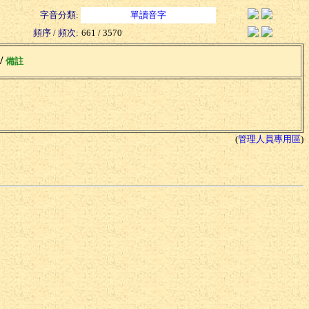
字音分類:
單讀音字
頻序 / 頻次:
661 / 3570
 /
備註
(
管理人員專用區
)