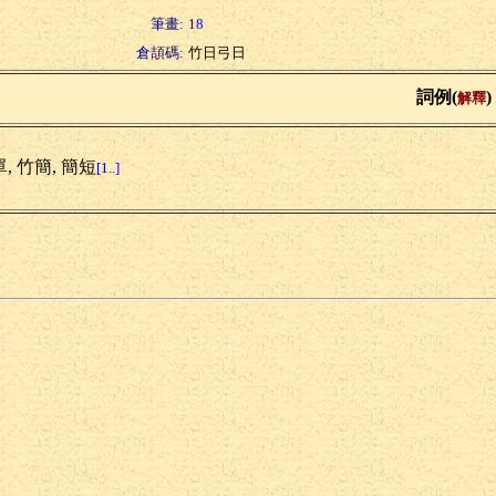
筆畫:
18
倉頡碼:
竹日弓日
詞例(
)
解釋
, 竹簡, 簡短
[1..]