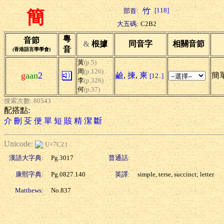
[118]
部首:
簡
大五碼:
C2B2
粵
音節
&
根據
同音字
相關音節
音
(香港語言學學會)
黃
(p.5)
周
(p.126)
g
aan
2
鹼
,
揀
,
柬
簡單
[12..]
李
(p.326)
何
(p.37)
搜索次數: 80543
配搭點:
介
刪
芟
便
單
短
賅
精
潔
斷
Unicode:
U+7C21
漢語大字典:
Pg.3017
普通話:
康熙字典:
Pg.0827.140
英譯:
simple, terse, succinct; letter
Matthews:
No.837