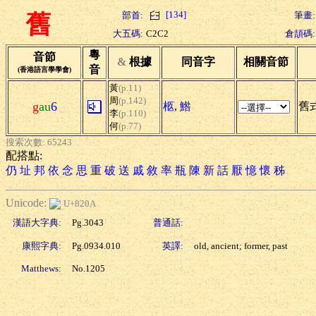
[134]
部首:
筆畫:
舊
大五碼:
C2C2
倉頡碼:
粵
音節
&
根據
同音字
相關音節
音
(香港語言學學會)
黃
(p.11)
周
(p.142)
g
au
6
柩
,
鯦
舊式
李
(p.110)
何
(p.77)
搜索次數: 65243
配搭點:
仍
址
邦
依
念
思
重
破
送
戚
敘
率
瓶
陳
新
話
厭
憶
懷
秭
Unicode:
U+820A
漢語大字典:
Pg.3043
普通話:
康熙字典:
Pg.0934.010
英譯:
old, ancient; former, past
Matthews:
No.1205