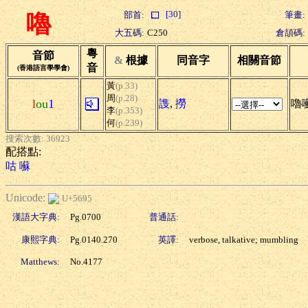
[30]
部首:
筆畫:
嚕
大五碼:
C250
倉頡碼:
粵
音節
&
根據
同音字
相關音節
音
(香港語言學學會)
黃
(p.33)
周
(p.28)
l
ou
1
謢
,
撈
嚕
李
(p.353)
何
(p.239)
搜索次數: 36923
配搭點:
咕
囌
Unicode:
U+5695
漢語大字典:
Pg.0700
普通話:
康熙字典:
Pg.0140.270
英譯:
verbose, talkative; mumbling
Matthews:
No.4177