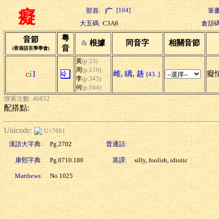
[104]
部首:
筆畫
癡
大五碼:
C3A8
倉頡碼
粵
音節
&
根據
同音字
相關音節
音
(香港語言學學會)
黃
(p.23)
周
(p.110)
c
i
1
雌
,
瞝
,
趀
癡情
[43..]
李
(p.345)
何
(p.164)
搜索次數: 40832
配搭點:
Unicode:
U+7661
漢語大字典:
Pg.2702
普通話:
康熙字典:
Pg.0710.180
英譯:
silly, foolish, idiotic
Matthews:
No.1025