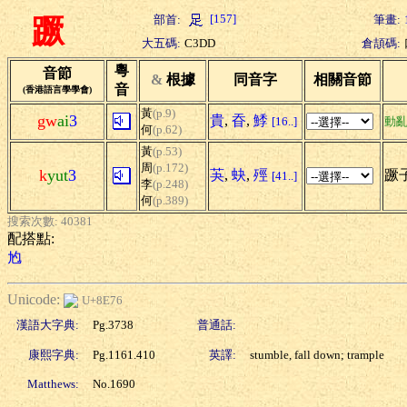
[157]
部首:
筆畫:
蹶
大五碼:
C3DD
倉頡碼:
粵
音節
&
根據
同音字
相關音節
音
(香港語言學學會)
黃
(p.9)
gw
ai
3
貴
,
昋
,
鯚
[16..]
動
何
(p.62)
黃
(p.53)
周
(p.172)
k
yut
3
芵
,
蚗
,
殌
蹶子
[41..]
李
(p.248)
何
(p.389)
搜索次數: 40381
配搭點:
尥
Unicode:
U+8E76
漢語大字典:
Pg.3738
普通話:
康熙字典:
Pg.1161.410
英譯:
stumble, fall down; trample
Matthews:
No.1690