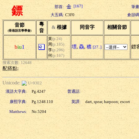
[167]
部首:
筆畫
鏢
大五碼:
C3F0
倉頡碼
粵
音節
&
根據
同音字
相關音節
音
(香港語言學學會)
黃
(p.24)
周
(p.185)
b
iu
1
墂
,
驫
,
穮
鏢客
[27..]
李
(p.296)
何
(p.167)
搜索次數: 12648
配搭點:
Unicode:
U+93E2
漢語大字典:
Pg.4247
普通話:
康熙字典:
Pg.1248.110
英譯:
dart, spear, harpoon; escort
Matthews:
No.5204