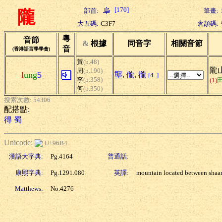
[170]
部首:
筆畫:
隴
大五碼:
C3F7
倉頡碼:
粵
音節
&
根據
同音字
相關音節
音
(香港語言學學會)
黃
(p.48)
隴山
周
(p.190)
l
ung
5
壟
,
儱
,
徿
[4..]
李
(p.358)
(1)
何
(p.350)
搜索次數: 54306
配搭點:
得
蜀
Unicode:
U+96B4
漢語大字典:
Pg.4164
普通話:
康熙字典:
Pg.1291.080
英譯:
mountain located between shaa
Matthews:
No.4276