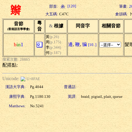
[120]
部首:
筆畫:
2
辮
大五碼:
C47C
倉頡碼:
粵
音節
&
根據
同音字
相關音節
音
(香港語言學學會)
黃
(p.26)
周
(p.175)
b
in
1
邊
,
鞭
,
猵
髮辮
[10..]
李
(p.344)
何
(p.187)
搜索次數: 28865
配搭點:
Unicode:
U+8FAE
漢語大字典:
Pg.4044
普通話:
康熙字典:
Pg.1180.130
英譯:
braid; pigtail, plait, queue
Matthews:
No.5241