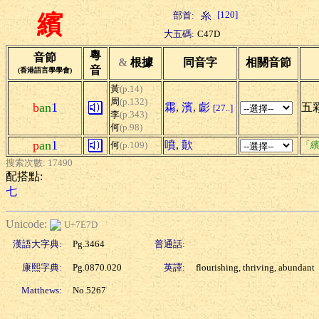
[120]
部首:
繽
大五碼:
C47D
粵
音節
&
根據
同音字
相關音節
音
(香港語言學學會)
黃
(p.14)
周
(p.132)
b
an
1
霦
,
濱
,
虨
五
[27..]
李
(p.343)
何
(p.98)
p
an
1
噴
,
歕
何
(p.109)
「繽
搜索次數: 17490
配搭點:
七
Unicode:
U+7E7D
漢語大字典:
Pg.3464
普通話:
康熙字典:
Pg.0870.020
英譯:
flourishing, thriving, abundant
Matthews:
No.5267