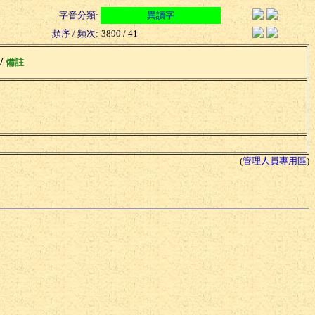
字音分類:
異讀字
頻序 / 頻次:
3890 / 41
 /
備註
(
管理人員專用區
)