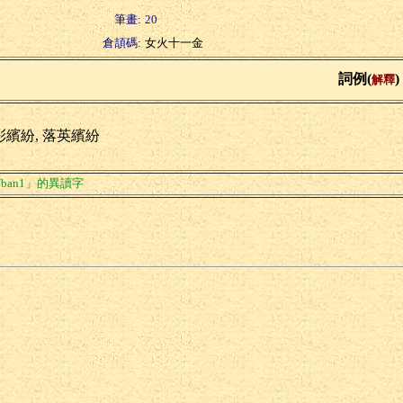
筆畫:
20
倉頡碼:
女火十一金
詞例(
)
解釋
彩繽紛, 落英繽紛
ban1」的異讀字