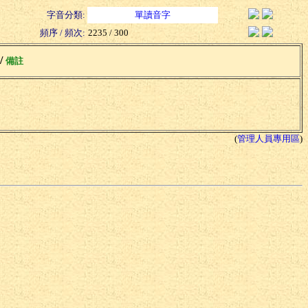
字音分類:
單讀音字
頻序 / 頻次:
2235 / 300
 /
備註
(
管理人員專用區
)