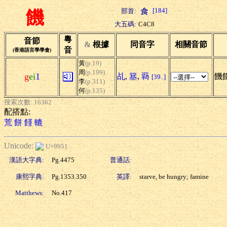
[184]
部首:
饑
大五碼:
C4C8
粵
音節
&
根據
同音字
相關音節
音
(香港語言學學會)
黃
(p.19)
周
(p.199)
g
ei
1
乩
,
簊
,
羇
饑
[39..]
李
(p.311)
何
(p.135)
搜索次數: 16362
配搭點:
荒
餅
饉
轆
Unicode:
U+9951
漢語大字典:
Pg.4475
普通話:
康熙字典:
Pg.1353.350
英譯:
starve, be hungry; famine
Matthews:
No.417