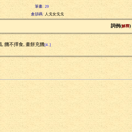
筆畫:
20
倉頡碼:
人戈女戈戈
詞例(
)
解釋
餓, 饑不擇食, 畫餅充饑
[4..]