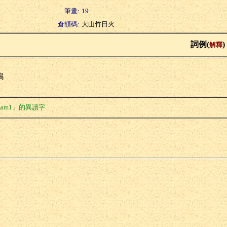
筆畫:
19
倉頡碼:
大山竹日火
詞例(
)
解釋
鶉
am1」的異讀字