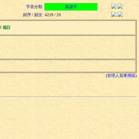
字音分類:
異讀字
頻序 / 頻次:
4229 / 29
 /
備註
(
管理人員專用區
)