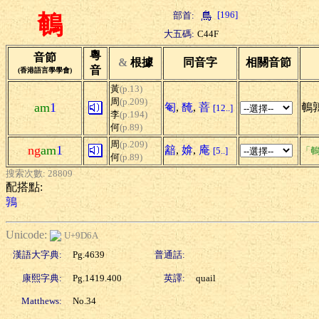
[196]
部首:
鵪
大五碼:
C44F
粵
音節
&
根據
同音字
相關音節
音
(香港語言學學會)
黃
(p.13)
周
(p.209)
am
1
匎
,
馣
,
萻
鵪
[12..]
李
(p.194)
何
(p.89)
周
(p.209)
ng
am
1
韽
,
媕
,
庵
[5..]
「鵪
何
(p.89)
搜索次數: 28809
配搭點:
鶉
Unicode:
U+9D6A
漢語大字典:
Pg.4639
普通話:
康熙字典:
Pg.1419.400
英譯:
quail
Matthews:
No.34