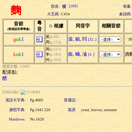
[199]
部首:
筆畫:
麴
大五碼:
C454
倉頡碼:
粵
音節
&
根據
同音字
相關音節
音
(香港語言學學會)
黃
(p.49)
g
uk
1
濲
,
鵴
,
閰
[32..]
「麴
周
(p.212)
周
(p.212)
k
uk
1
曲
,
蛐
,
浀
酒麴
李
(p.183)
[4..]
何
(p.363)
搜索次數: 52497
配搭點:
醴
Unicode:
U+9EB4
漢語大字典:
Pg.4605
普通話:
康熙字典:
Pg.1441.520
英譯:
yeast, leaven; surname
Matthews:
No.1626