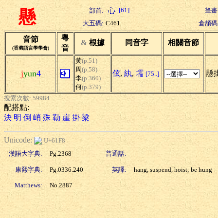
[61]
部首:
筆畫
懸
大五碼:
C461
倉頡碼
粵
音節
&
根據
同音字
相關音節
音
(香港語言學學會)
黃
(p.51)
周
(p.58)
j
yun
4
伭
,
紈
,
壖
懸掛
[75..]
李
(p.360)
何
(p.379)
搜索次數: 59984
配搭點:
決
明
倒
峭
殊
勒
崖
掛
梁
Unicode:
U+61F8
漢語大字典:
Pg.2368
普通話:
康熙字典:
Pg.0336.240
英譯:
hang, suspend, hoist; be hung
Matthews:
No.2887