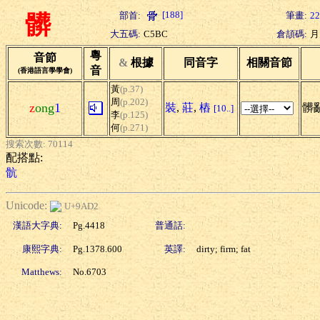
[188]
部首:
筆畫:
22
髒
大五碼:
C5BC
倉頡碼:
月
粵
音節
&
根據
同音字
相關音節
音
(香港語言學學會)
黃
(p.37)
周
(p.202)
z
ong
1
裝
,
莊
,
樁
髒亂
[10..]
李
(p.125)
何
(p.271)
搜索次數: 70114
配搭點:
骯
Unicode:
U+9AD2
漢語大字典:
Pg.4418
普通話:
康熙字典:
Pg.1378.600
英譯:
dirty; firm; fat
Matthews:
No.6703