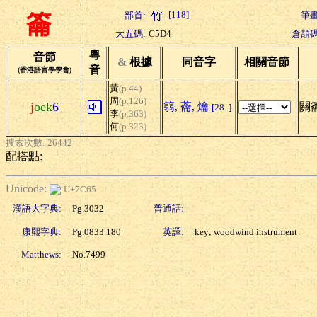
[118]
部首:
筆畫
籥
大五碼:
C5D4
倉頡碼
粵
音節
&
根據
同音字
相關音節
音
(香港語言學學會)
黃
(p.44)
周
(p.126)
j
oek
6
篛
,
蘥
,
爚
關籥
[28..]
李
(p.363)
何
(p.323)
搜索次數: 26442
配搭點:
Unicode:
U+7C65
漢語大字典:
Pg.3032
普通話:
康熙字典:
Pg.0833.180
英譯:
key; woodwind instrument
Matthews:
No.7499