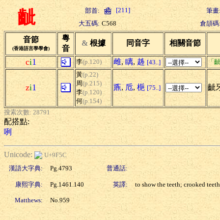
[211]
部首:
筆畫
齜
大五碼:
C568
倉頡碼
粵
音節
&
根據
同音字
相關音節
音
(香港語言學學會)
c
i
1
雌
,
瞝
,
趀
李
(p.120)
「齜
[43..]
黃
(p.22)
周
(p.215)
z
i
1
鼒
,
卮
,
梔
齜
[75..]
李
(p.120)
何
(p.154)
搜索次數: 28791
配搭點:
咧
Unicode:
U+9F5C
漢語大字典:
Pg.4793
普通話:
康熙字典:
Pg.1461.140
英譯:
to show the teeth; crooked teeth
Matthews:
No.959