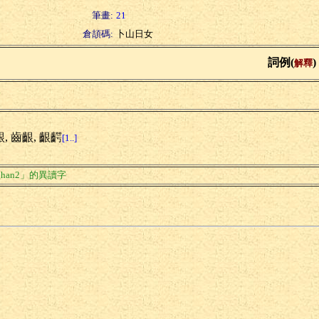
筆畫:
21
倉頡碼:
卜山日女
詞例(
)
解釋
嚙
, 齒齦, 齦齶
[1..]
han2」的異讀字