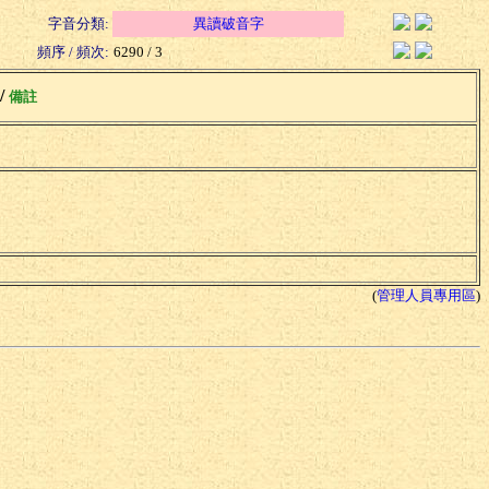
字音分類:
異讀破音字
頻序 / 頻次:
6290 / 3
 /
備註
(
管理人員專用區
)