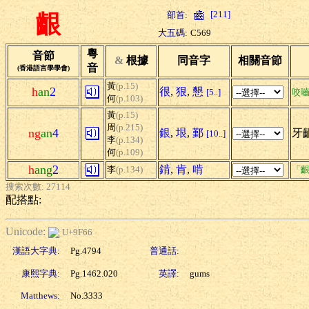
[211]
部首:
齦
大五碼:
C569
粵
音節
&
根據
同音字
相關音節
音
(香港語言學學會)
黃
(p.15)
h
an
2
很
,
狠
,
懇
[5..]
咬
何
(p.103)
黃
(p.15)
周
(p.215)
ng
an
4
銀
,
垠
,
鄞
牙齦
[10..]
李
(p.134)
何
(p.109)
h
ang
2
錹
,
肯
,
啃
李
(p.134)
「齦
搜索次數: 27114
配搭點:
Unicode:
U+9F66
漢語大字典:
Pg.4794
普通話:
康熙字典:
Pg.1462.020
英譯:
gums
Matthews:
No.3333