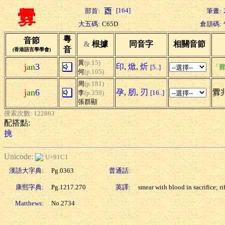
[164]
部首:
筆畫:
釁
大五碼:
C65D
倉頡碼:
粵
音節
&
根據
同音字
相關音節
音
(香港語言學學會)
黃
(p.15)
j
an
3
印
,
焮
,
炘
[5..]
「釁
何
(p.105)
周
(p.181)
j
an
6
孕
,
肕
,
刃
釁兆
李
(p.359)
[16..]
張群顯
搜索次數: 122863
配搭點:
挑
Unicode:
U+91C1
漢語大字典:
Pg.0363
普通話:
康熙字典:
Pg.1217.270
英譯:
smear with blood in sacrifice; rif
Matthews:
No.2734