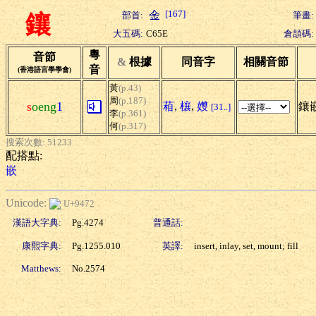
[167]
部首:
筆畫:
鑲
大五碼:
C65E
倉頡碼:
粵
音節
&
根據
同音字
相關音節
音
(香港語言學學會)
黃
(p.43)
周
(p.187)
s
oeng
1
葙
,
欀
,
孇
鑲嵌
[31..]
李
(p.361)
何
(p.317)
搜索次數: 51233
配搭點:
嵌
Unicode:
U+9472
漢語大字典:
Pg.4274
普通話:
康熙字典:
Pg.1255.010
英譯:
insert, inlay, set, mount; fill
Matthews:
No.2574