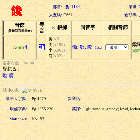
[184]
部首:
筆畫:
饞
大五碼:
C661
倉頡碼:
粵
音節
&
根據
同音字
相關音節
音
(香港語言學學會)
黃
(p.5)
饞嘴
周
(p.199)
c
aam
4
慚
,
酁
,
艬
[15..]
李
(p.363)
貪
何
(p.32)
搜索次數: 174996
配搭點:
嘴
癆
Unicode:
U+995E
漢語大字典:
Pg.4479
普通話:
康熙字典:
Pg.1355.220
英譯:
gluttonous, greedy; lewd, leche
Matthews:
No.157