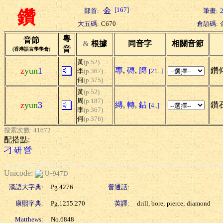
[167]
部首:
筆畫:
鑽
大五碼:
C670
倉頡碼:
粵
音節
&
根據
同音字
相關音節
音
(香港語言學學會)
黃
(p.52)
z
yun
1
專
,
磚
,
膞
鑽仰
李
(p.367)
[21..]
何
(p.375)
黃
(p.52)
周
(p.187)
z
yun
3
縳
,
轉
,
鉆
鑽石
[4..]
李
(p.367)
何
(p.376)
搜索次數: 41672
配搭點:
刁
研
營
Unicode:
U+947D
漢語大字典:
Pg.4276
普通話:
康熙字典:
Pg.1255.270
英譯:
drill, bore; pierce; diamond
Matthews:
No.6848