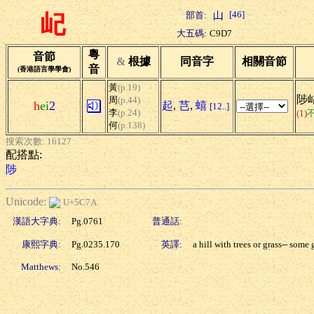
[46]
部首:
屺
大五碼:
C9D7
粵
音節
&
根據
同音字
相關音節
音
(香港語言學學會)
黃
(p.19)
陟
周
(p.44)
h
ei
2
起
,
芑
,
蟢
[12..]
李
(p.24)
(1)
何
(p.138)
搜索次數: 16127
配搭點:
陟
Unicode:
U+5C7A
漢語大字典:
Pg.0761
普通話:
康熙字典:
Pg.0235.170
英譯:
a hill with trees or grass-- som
Matthews:
No.546