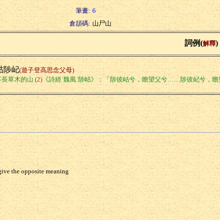
筆畫:
6
倉頡碼:
山尸山
詞例(
)
解釋
岵陟屺
(遊子登高思念父母)
不長草木的山
(2)
《詩經˙魏風˙陟岵》：「陟彼岵兮，瞻望父兮……陟彼屺兮，瞻
e give the opposite meaning