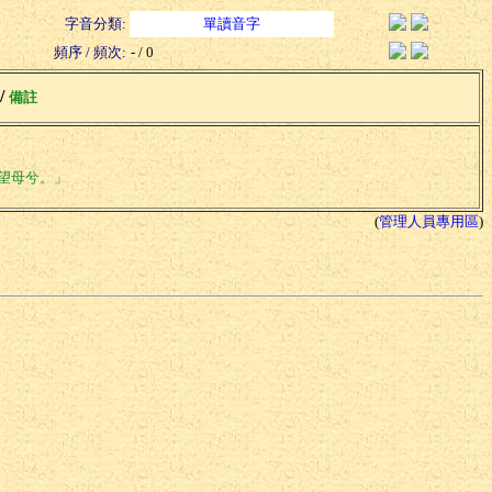
字音分類:
單讀音字
頻序 / 頻次:
- / 0
 /
備註
望母兮。」
(
管理人員專用區
)