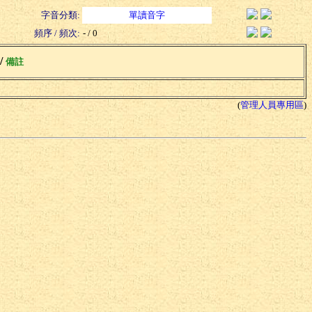
字音分類:
單讀音字
頻序 / 頻次:
- / 0
 /
備註
(
管理人員專用區
)