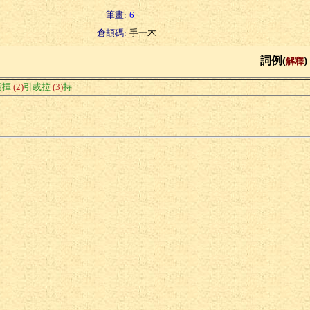
筆畫:
6
倉頡碼:
手一木
詞例(
)
解釋
指揮
(2)
引或拉
(3)
持