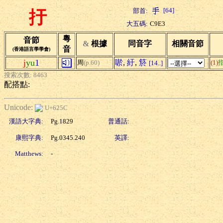
[64]
部首:
扜
大五碼:
C9E3
粵
音節
&
根據
同音字
相關音節
音
(香港語言學學會)
j
yu
1
唹
,
紆
,
箊
周
(p.60)
(1)
[14..]
搜索次數: 8463
配搭點:
Unicode:
U+625C
漢語大字典:
Pg.1829
普通話:
康熙字典:
Pg.0345.240
英譯:
Matthews:
-