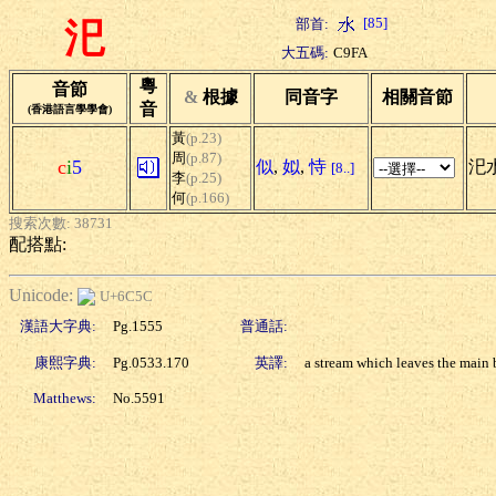
[85]
部首:
汜
大五碼:
C9FA
粵
音節
&
根據
同音字
相關音節
音
(香港語言學學會)
黃
(p.23)
周
(p.87)
c
i
5
似
,
姒
,
恃
汜水
[8..]
李
(p.25)
何
(p.166)
搜索次數: 38731
配搭點:
Unicode:
U+6C5C
漢語大字典:
Pg.1555
普通話:
康熙字典:
Pg.0533.170
英譯:
a stream which leaves the main b
Matthews:
No.5591