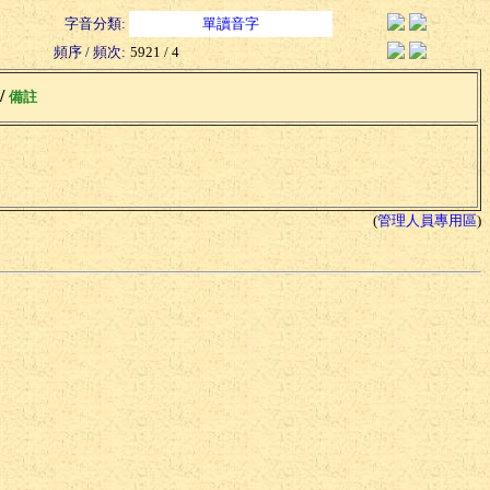
字音分類:
單讀音字
頻序 / 頻次:
5921 / 4
 /
備註
(
管理人員專用區
)