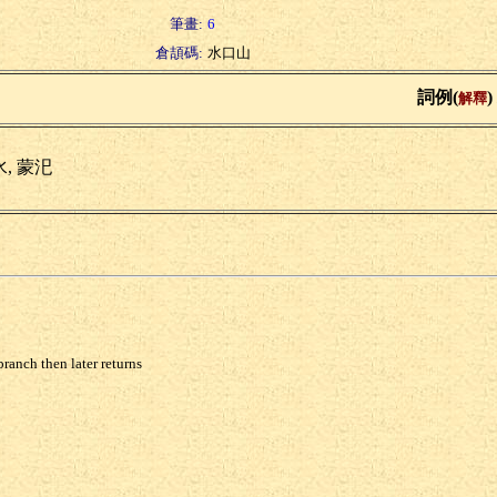
筆畫:
6
倉頡碼:
水口山
詞例(
)
解釋
, 蒙汜
ranch then later returns