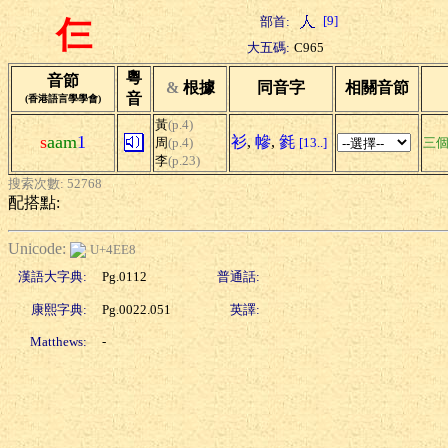
[9]
部首:
仨
大五碼:
C965
粵
音節
&
根據
同音字
相關音節
音
(香港語言學學會)
黃
(p.4)
s
aam
1
衫
,
幓
,
毿
周
(p.4)
[13..]
三
李
(p.23)
搜索次數: 52768
配搭點:
Unicode:
U+4EE8
漢語大字典:
Pg.0112
普通話:
康熙字典:
Pg.0022.051
英譯:
Matthews:
-