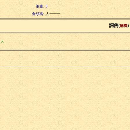
筆畫:
5
倉頡碼:
人一一一
詞例(
)
解釋
個人