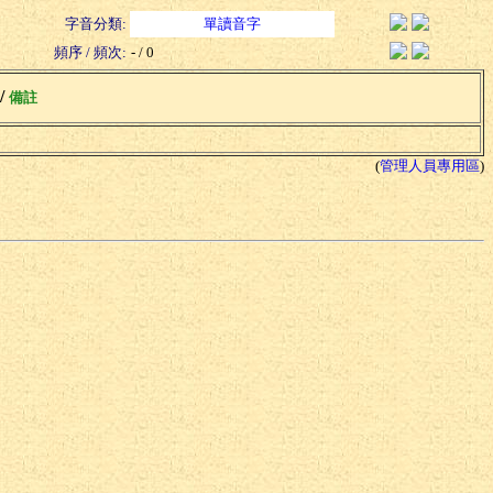
字音分類:
單讀音字
頻序 / 頻次:
- / 0
 /
備註
(
管理人員專用區
)