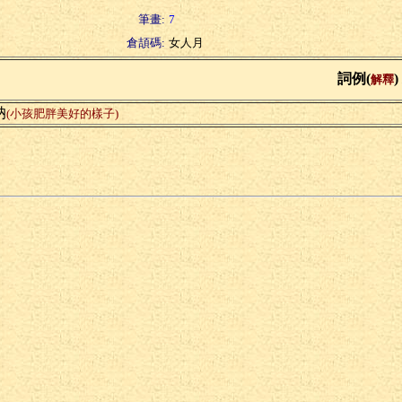
筆畫:
7
倉頡碼:
女人月
詞例(
)
解釋
妠
(小孩肥胖美好的樣子)