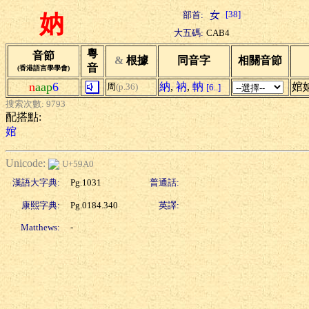
[38]
部首:
妠
大五碼:
CAB4
粵
音節
&
根據
同音字
相關音節
音
(香港語言學學會)
n
aap
6
納
,
衲
,
軜
婠
周
(p.36)
[6..]
搜索次數: 9793
配搭點:
婠
Unicode:
U+59A0
漢語大字典:
Pg.1031
普通話:
康熙字典:
Pg.0184.340
英譯:
Matthews:
-